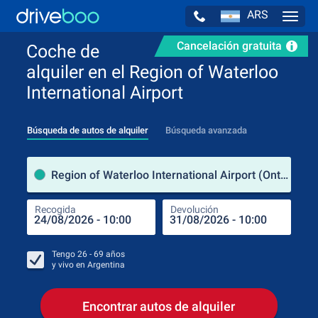
ARS
Navig
Cancelación gratuita
Coche de
alquiler en el Region of Waterloo
International Airport
Búsqueda de autos de alquiler
Búsqueda avanzada
luga
Region of Waterloo International Airport (Ontario / Canadá)
Recogida
Devolución
Luga
Rec
Tengo
26 - 69
años
y vivo en
Argentina
Encontrar autos de alquiler