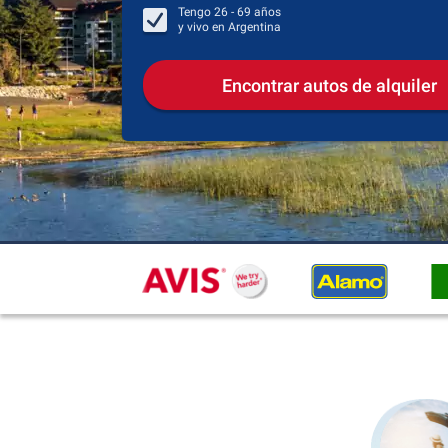
Tengo
26 - 69
años
y vivo en
Argentina
Encontrar autos de alquiler