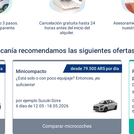
o 3 pasos.
Cancelación gratuita hasta 24
Asesoramie
sparente.
horas antes del inicio del
nuestr
alquiler.
ucanía recomendamos las siguientes ofertas 
ía
desde 79.500 ARS por día
Minicompacto
¿Está solo o con poco equipaje? Entonces, ¡es
suficiente!
y
por ejemplo Suzuki Dzire
6 días de 12.05 - 18.05.2026
p
6
Comparar microcoches