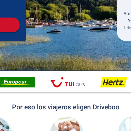
Recogida
Devolución
Ame
v
1 de
Por eso los viajeros eligen Driveboo