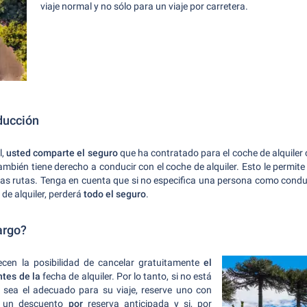
viaje normal y no sólo para un viaje por carretera.
ducción
l,
usted comparte el seguro
que ha contratado para el coche de alquiler 
también tiene derecho a conducir con el coche de alquiler. Esto le permit
as rutas. Tenga en cuenta que si no especifica una persona como condu
de alquiler, perderá
todo el seguro
.
argo?
ecen la posibilidad de cancelar gratuitamente
el
ntes de la
fecha de alquiler. Por lo tanto, si no está
 sea el adecuado para su viaje, reserve uno con
er un descuento
por
reserva anticipada y si, por