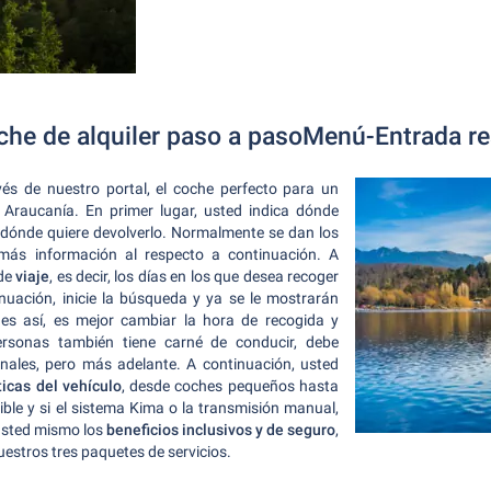
che de alquiler paso a pasoMenú-Entrada re
vés de nuestro portal, el coche perfecto para un
a Araucanía. En primer lugar, usted indica dónde
 y dónde quiere devolverlo. Normalmente se dan los
más información al respecto a continuación. A
 de
viaje
, es decir, los días en los que desea recoger
tinuación, inicie la búsqueda y ya se le mostrarán
 es así, es mejor cambiar la hora de recogida y
ersonas también tiene carné de conducir, debe
nales, pero más adelante. A continuación, usted
ticas del vehículo
, desde coches pequeños hasta
e y si el sistema Kima o la transmisión manual,
 usted mismo los
beneficios inclusivos y de seguro
,
estros tres paquetes de servicios.