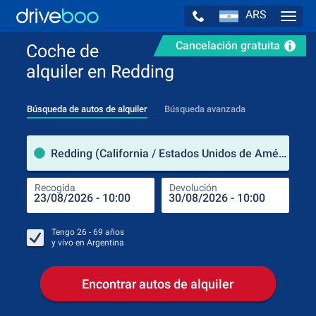
ARS
Navig
Cancelación gratuita
Coche de
alquiler en Redding
Búsqueda de autos de alquiler
Búsqueda avanzada
luga
Redding (California / Estados Unidos de América)
Recogida
Devolución
Luga
Rec
Tengo
26 - 69
años
y vivo en
Argentina
Encontrar autos de alquiler