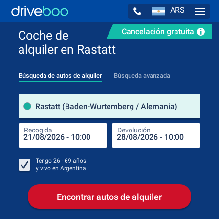
ARS
Navig
Cancelación gratuita
Coche de
alquiler en Rastatt
Búsqueda de autos de alquiler
Búsqueda avanzada
luga
Rastatt (Baden-Wurtemberg / Alemania)
Recogida
Devolución
Luga
Rec
Tengo
26 - 69
años
y vivo en
Argentina
Encontrar autos de alquiler