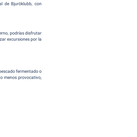
l de Bjuröklubb, con
erno, podrías disfrutar
izar excursiones por la
l pescado fermentado o
lgo menos provocativo,