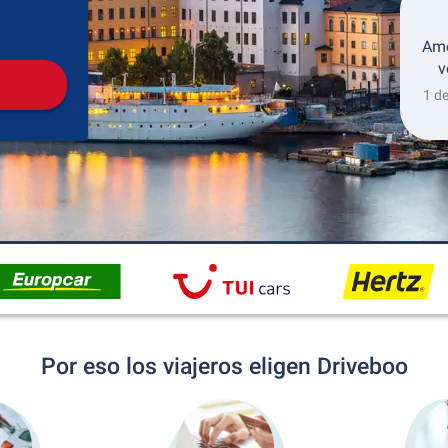
Recogida
Devolución
Ame
v
1 d
Por eso los viajeros eligen Driveboo