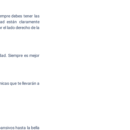
empre debes tener las
idad están claramente
 el lado derecho de la
udad. Siempre es mejor
icas que te llevarán a
ansivos hasta la bella