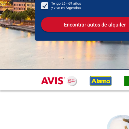
Tengo
26 - 69
años
y vivo en
Argentina
Encontrar autos de alquiler