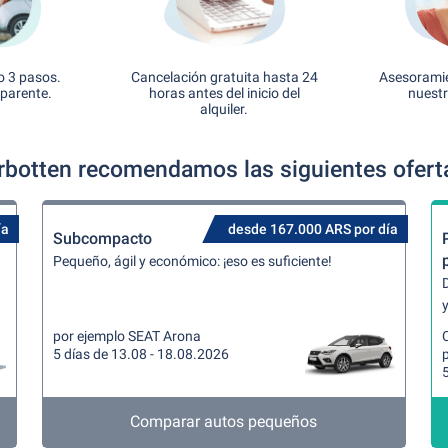
o 3 pasos.
Cancelación gratuita hasta 24
Asesoramie
sparente.
horas antes del inicio del
nuestr
alquiler.
rbotten recomendamos las siguientes oferta
ía
desde 167.000 ARS por día
Subcompacto
Pequeño, ágil y económico: ¡eso es suficiente!
y
por ejemplo SEAT Arona
5 días de 13.08 - 18.08.2026
5
Comparar autos pequeños