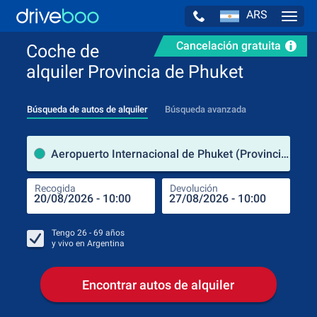
ARS
Navig
Cancelación gratuita
Coche de
alquiler Provincia de Phuket
Búsqueda de autos de alquiler
Búsqueda avanzada
luga
Aeropuerto Internacional de Phuket (Provincia de Phuket / Tailandia)
Recogida
Devolución
Luga
Rec
Tengo
26 - 69
años
y vivo en
Argentina
Encontrar autos de alquiler