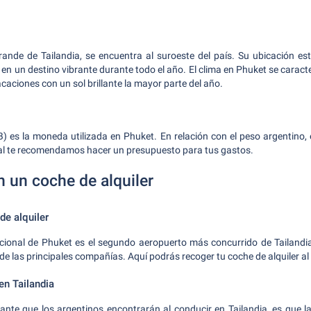
rande de Tailandia, se encuentra al suroeste del país. Su ubicación es
n un destino vibrante durante todo el año. El clima en Phuket se caracter
acaciones con un sol brillante la mayor parte del año.
B) es la moneda utilizada en Phuket. En relación con el peso argentino, e
ual te recomendamos hacer un presupuesto para tus gastos.
n un coche de alquiler
de alquiler
cional de Phuket es el segundo aeropuerto más concurrido de Tailandia
de las principales compañías. Aquí podrás recoger tu coche de alquiler al 
en Tailandia
ante que los argentinos encontrarán al conducir en Tailandia, es que l