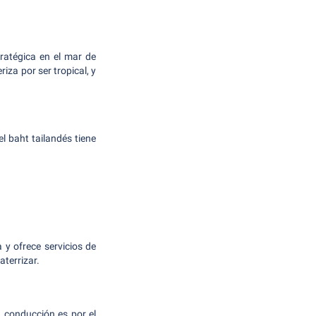
tratégica en el mar de
iza por ser tropical, y
l baht tailandés tiene
 y ofrece servicios de
aterrizar.
a conducción es por el