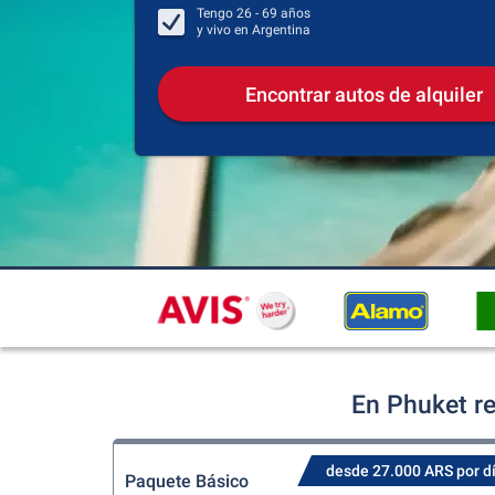
Tengo
26 - 69
años
y vivo en
Argentina
Encontrar autos de alquiler
En Phuket re
desde 27.000 ARS por d
Paquete Básico