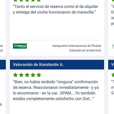
“Tanto el servicio de reserva como el de alquiler
“
y entrega del coche funcionaron de maravilla.”
D
s
p
ket
Aeropuerto Internacional de Phuket
nal
Estación en la terminal
Valoración de Konstantin A.
V
“Bien, no había recibido "ninguna" confirmación
“
de reserva. Reaccionaron inmediatamente - y ya
m
lo encontraron - en la car...SPAM....Yo también
S
estaba completamente satisfecho con Sixt...”
as