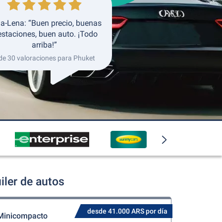
a-Lena: “Buen precio, buenas
estaciones, buen auto. ¡Todo
arriba!”
de 30 valoraciones para Phuket
iler de autos
desde 41.000 ARS por día
Minicompacto