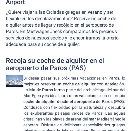
Airport
¿Quiere viajar a las Cícladas griegas en
verano
y ser
flexible en los desplazamientos? Reserve un coche de
alquiler antes de llegar y recójalo en el aeropuerto de
Paros. En MietwagenCheck comparamos los precios y
servicios de nuestros socios y le encontramos la oferta
adecuada para su coche de alquiler.
Recoja su coche de alquiler en el
aeropuerto de Paros (PAS)
Si desea pasar sus próximas vacaciones en
Paros
, lo
mejor es reservar un
coche de alquiler
con antelación.
La isla de
Paros
forma parte del archipiélago del sur del
Mar Egeo y es ideal para unas vacaciones con su propio
coche de alquiler desde el aeropuerto de Paros (PAS
).
Conduzca con flexibilidad por la naturaleza y descubra
los exuberantes paisajes verdes de Paros. Las aguas
cristalinas y las playas de arena del
mar
Mediterráneo le
esperan. Disfrute de deliciosas especialidades griegas
mientras explora la isla en el mar Egeo en coche de