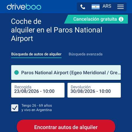
ARS
Navig
Cancelación gratuita
Coche de
alquiler en el Paros National
Airport
Búsqueda de autos de alquiler
Búsqueda avanzada
luga
Paros National Airport (Egeo Meridional / Grecia)
Recogida
Devolución
Luga
Rec
Tengo
26 - 69
años
y vivo en
Argentina
Encontrar autos de alquiler