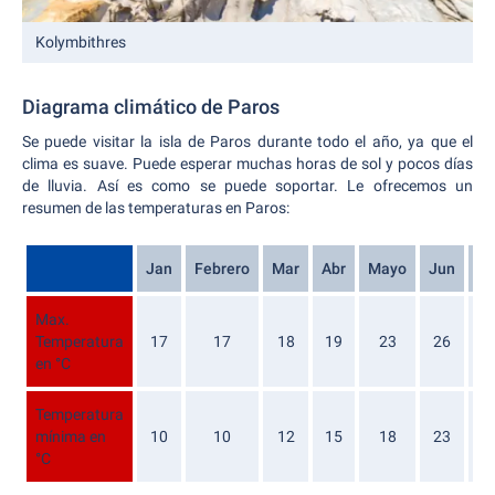
Kolymbithres
Diagrama climático de Paros
Se puede visitar la isla de Paros durante todo el año, ya que el
clima es suave. Puede esperar muchas horas de sol y pocos días
de lluvia. Así es como se puede soportar. Le ofrecemos un
resumen de las temperaturas en Paros:
Jan
Febrero
Mar
Abr
Mayo
Jun
Ju
Max.
Temperatura
17
17
18
19
23
26
2
en °C
Temperatura
mínima en
10
10
12
15
18
23
2
°C