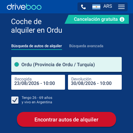
ARS
Navig
Cancelación gratuita
Coche de
alquiler en Ordu
Búsqueda de autos de alquiler
Búsqueda avanzada
luga
Ordu (Provincia de Ordu / Turquía)
Recogida
Devolución
Luga
Rec
Tengo
26 - 69
años
y vivo en
Argentina
Encontrar autos de alquiler