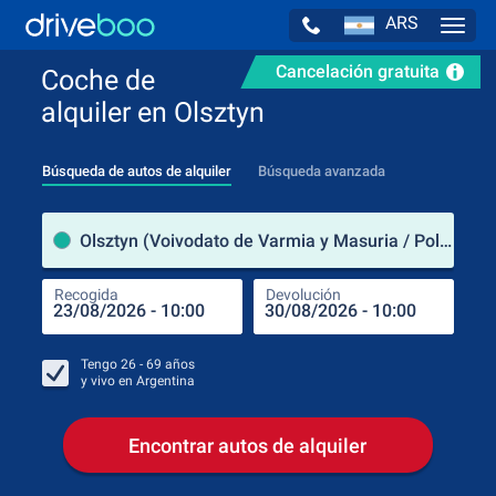
ARS
Navig
Cancelación gratuita
Coche de
alquiler en Olsztyn
Búsqueda de autos de alquiler
Búsqueda avanzada
luga
Olsztyn (Voivodato de Varmia y Masuria / Polonia)
Recogida
Devolución
Luga
Rec
Tengo
26 - 69
años
y vivo en
Argentina
Encontrar autos de alquiler