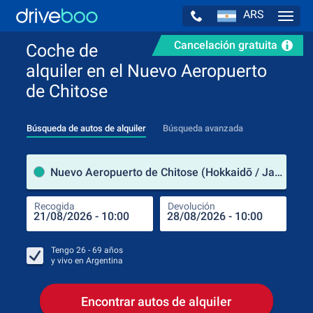
ARS
Navig
Cancelación gratuita
Coche de
alquiler en el Nuevo Aeropuerto
de Chitose
Búsqueda de autos de alquiler
Búsqueda avanzada
luga
Nuevo Aeropuerto de Chitose (Hokkaidō / Japón)
Recogida
Devolución
Luga
Rec
Tengo
26 - 69
años
y vivo en
Argentina
Encontrar autos de alquiler