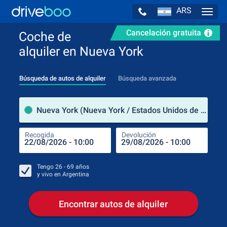
ARS
Navig
Cancelación gratuita
Coche de
alquiler en Nueva York
Búsqueda de autos de alquiler
Búsqueda avanzada
luga
Nueva York (Nueva York / Estados Unidos de América)
Recogida
Devolución
Luga
Rec
Tengo
26 - 69
años
y vivo en
Argentina
Encontrar autos de alquiler