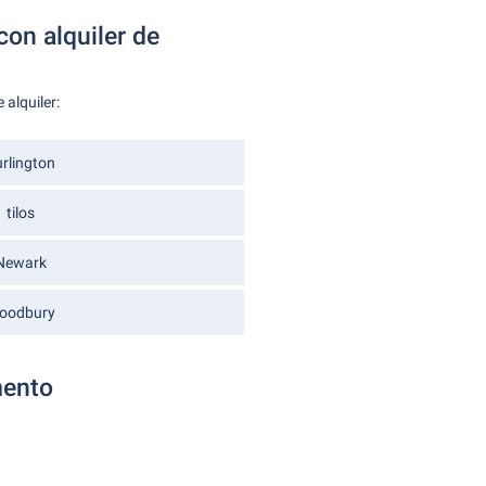
con alquiler de
alquiler:
rlington
tilos
Newark
oodbury
mento