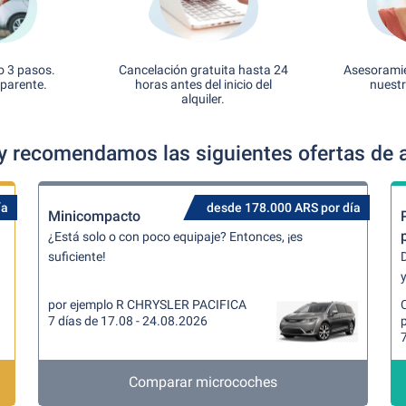
o 3 pasos.
Cancelación gratuita hasta 24
Asesoramie
sparente.
horas antes del inicio del
nuestr
alquiler.
 recomendamos las siguientes ofertas de a
ía
desde 178.000 ARS por día
Minicompacto
¿Está solo o con poco equipaje? Entonces, ¡es
suficiente!
y
por ejemplo R CHRYSLER PACIFICA
7 días de 17.08 - 24.08.2026
p
7
Comparar microcoches