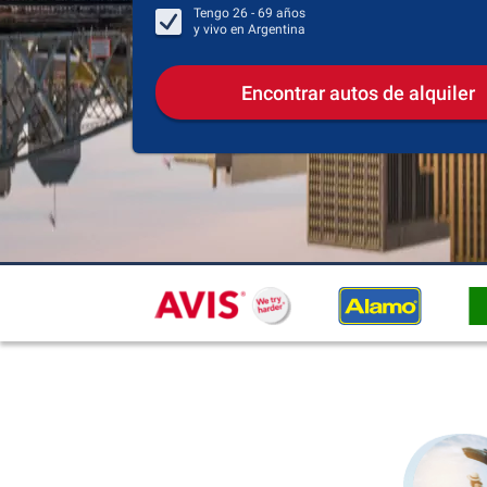
Tengo
26 - 69
años
y vivo en
Argentina
Encontrar autos de alquiler