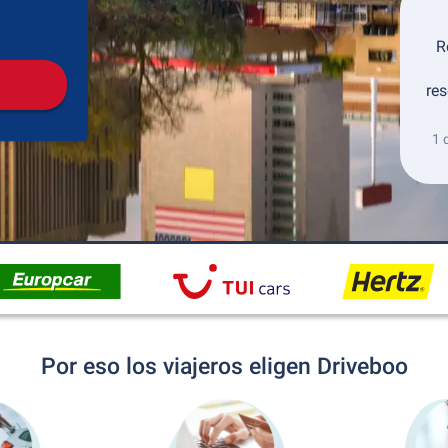
Recogida
Devolución
R
res
1 
Por eso los viajeros eligen Driveboo