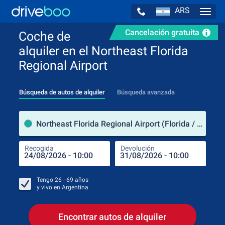
ARS
Navig
Cancelación gratuita
Coche de
alquiler en el Northeast Florida
Regional Airport
Búsqueda de autos de alquiler
Búsqueda avanzada
luga
Northeast Florida Regional Airport (Florida / Estados Unidos de América)
Recogida
Devolución
Luga
Rec
Tengo
26 - 69
años
y vivo en
Argentina
Encontrar autos de alquiler