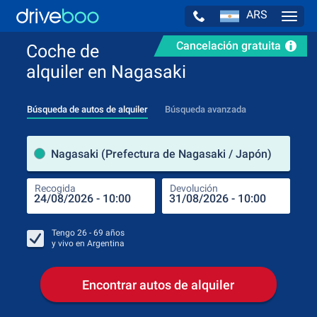
ARS
Navig
Cancelación gratuita
Coche de
alquiler en Nagasaki
Búsqueda de autos de alquiler
Búsqueda avanzada
luga
Nagasaki (Prefectura de Nagasaki / Japón)
Recogida
Devolución
Luga
Rec
Tengo
26 - 69
años
y vivo en
Argentina
Encontrar autos de alquiler