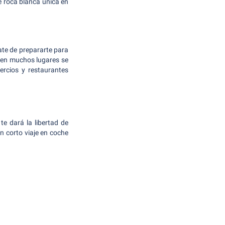
de roca blanca única en
ate de prepararte para
e en muchos lugares se
ercios y restaurantes
te dará la libertad de
un corto viaje en coche