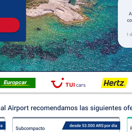
Recogida
Devolución
A
co
1 d
nal Airport recomendamos las siguientes ofe
ía
desde 53.000 ARS por día
Subcompacto