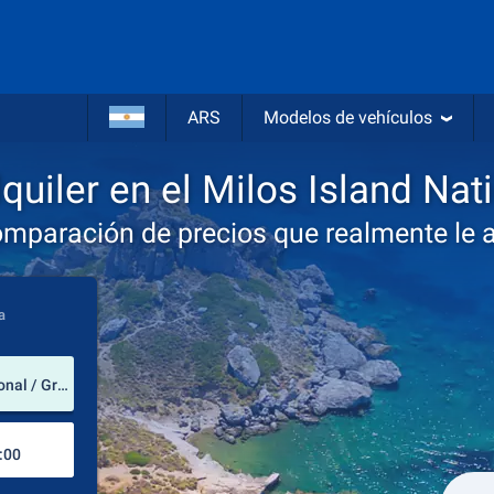
ARS
Modelos de vehículos
quiler en el Milos Island Nati
omparación de precios que realmente le 
a
lugar de alquiler
Milos Island National Airport (Egeo Meridional / Grecia)
Lugar de devolución