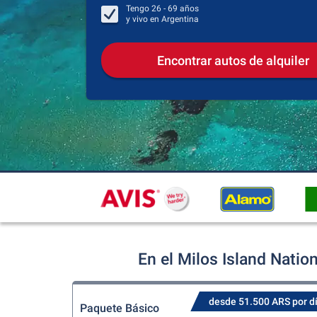
Tengo
26 - 69
años
y vivo en
Argentina
Encontrar autos de alquiler
En el Milos Island Natio
desde 51.500 ARS por d
Paquete Básico