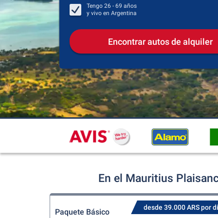
Tengo
26 - 69
años
y vivo en
Argentina
Encontrar autos de alquiler
En el Mauritius Plaisan
desde 39.000 ARS por d
Paquete Básico