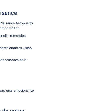
aisance
 Plaisance Aeropuerto,
amos visitar:
criolla, mercados
impresionantes vistas
los amantes de la
engas una emocionante
r de autos