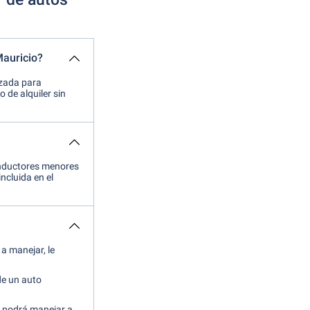
Mauricio?
lizada para
 de alquiler sin
conductores menores
ncluida en el
a manejar, le
de un auto
o podrá manejar a