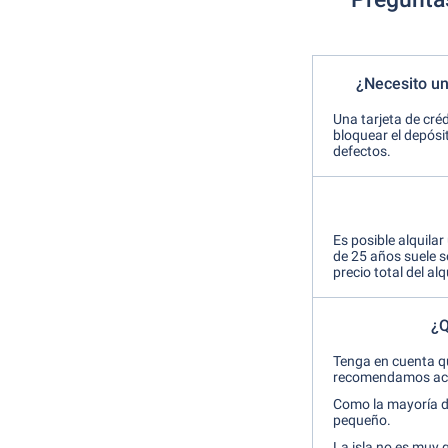
¿Necesito un
Una tarjeta de créd
bloquear el depósit
defectos.
Es posible alquila
de 25 años suele s
precio total del al
¿Q
Tenga en cuenta qu
recomendamos acos
Como la mayoría de
pequeño.
La isla no es muy 