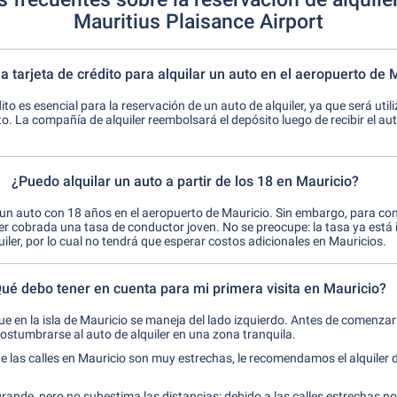
Mauritius Plaisance Airport
a tarjeta de crédito para alquilar un auto en el aeropuerto de 
ito es esencial para la reservación de un auto de alquiler, ya que será uti
o. La compañía de alquiler reembolsará el depósito luego de recibir el auto
¿Puedo alquilar un auto a partir de los 18 en Mauricio?
r un auto con 18 años en el aeropuerto de Mauricio. Sin embargo, para 
er cobrada una tasa de conductor joven. No se preocupe: la tasa ya está i
quiler, por lo cual no tendrá que esperar costos adicionales en Mauricios.
ué debo tener en cuenta para mi primera visita en Mauricio?
e en la isla de Mauricio se maneja del lado izquierdo. Antes de comenzar 
tumbrarse al auto de alquiler en una zona tranquila.
 las calles en Mauricio son muy estrechas, le recomendamos el alquiler 
grande, pero no subestima las distancias: debido a las calles estrechas n