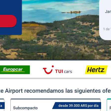
Recogida
Devolución
Jan
1 de 
ce Airport recomendamos las siguientes ofer
ía
desde 39.000 ARS por día
Subcompacto