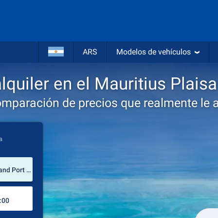
ARS
Modelos de vehículos
quiler en el Mauritius Plais
omparación de precios que realmente le 
a
lugar de alquiler
Mauritius Plaisance Airport (Distrito de Grand Port / Mauricio)
Lugar de devolución