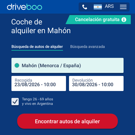
ARS
Navig
Cancelación gratuita
Coche de
alquiler en Mahón
Búsqueda de autos de alquiler
Búsqueda avanzada
luga
Mahón (Menorca / España)
Recogida
Devolución
Luga
Rec
Tengo
26 - 69
años
y vivo en
Argentina
Encontrar autos de alquiler