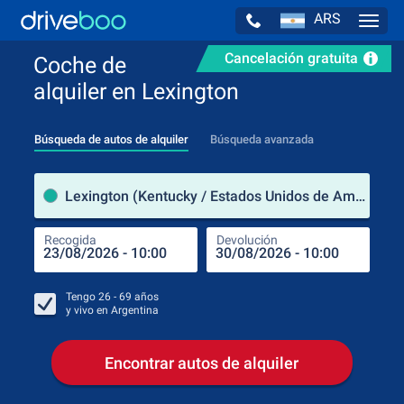
ARS
Navig
Cancelación gratuita
Coche de
alquiler en Lexington
Búsqueda de autos de alquiler
Búsqueda avanzada
luga
Lexington (Kentucky / Estados Unidos de América)
Recogida
Devolución
Luga
Rec
Tengo
26 - 69
años
y vivo en
Argentina
Encontrar autos de alquiler