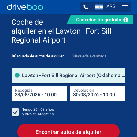
ARS
Navig
Cancelación gratuita
Coche de
alquiler en el Lawton–Fort Sill
Regional Airport
Búsqueda de autos de alquiler
Búsqueda avanzada
luga
Lawton–Fort Sill Regional Airport (Oklahoma / Estados Unidos de América)
Recogida
Devolución
Luga
Rec
Tengo
26 - 69
años
y vivo en
Argentina
Encontrar autos de alquiler