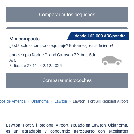
Comparar autos pequeños
desde 162.000 ARS por día
Minicompacto
¿Está solo o con poco equipaje? Entonces, ¡es suficiente!
por ejemplo Dodge Grand Caravan 7P. Aut. 5dr
A/C
5 días de 27.11 - 02.12.2024
Comparar microcoches
dos de América
Oklahoma
Lawton
Lawton–Fort Sill Regional Airport
Lawton–Fort Sill Regional Airport, situado en Lawton, Oklahoma,
es un agradable y concurrido aeropuerto con excelentes