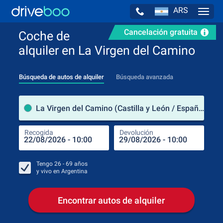
ARS
Navig
Cancelación gratuita
Coche de
alquiler en La Virgen del Camino
Búsqueda de autos de alquiler
Búsqueda avanzada
luga
La Virgen del Camino (Castilla y León / España)
Recogida
Devolución
Luga
Rec
Tengo
26 - 69
años
y vivo en
Argentina
Encontrar autos de alquiler