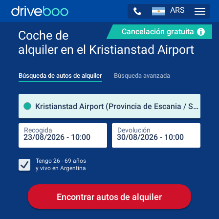
ARS
Navig
Cancelación gratuita
Coche de
alquiler en el Kristianstad Airport
Búsqueda de autos de alquiler
Búsqueda avanzada
luga
Kristianstad Airport (Provincia de Escania / Suecia)
Recogida
Devolución
Luga
Rec
Tengo
26 - 69
años
y vivo en
Argentina
Encontrar autos de alquiler