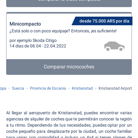
desde 75.000 ARS por día
Minicompacto
¿Está solo o con poco equipaje? Entonces, ¡es suficiente!
por ejemplo Skoda Citigo
14 días de 08.04 - 22.04.2022
Comparar microcoches
ropa
Suecia
Provincia de Escania
Kristianstad
Kristianstad Airport
Al llegar al aeropuerto de Kristianstad, puedes encontrar varias
agencias de alquiler de coches que te permitirán conocer la región
a tu ritmo. Dependiendo de tus necesidades, puedes optar por un
coche pequeño para desplazarte por la ciudad, un coche familiar
para viajar con comodidad o incluso un 4x4 si tienes planes de