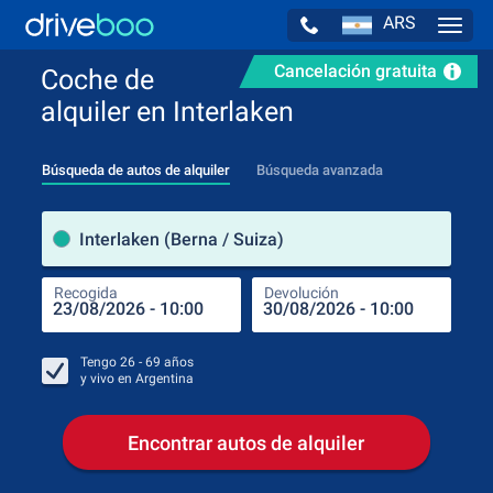
ARS
Navig
Cancelación gratuita
Coche de
alquiler en Interlaken
Búsqueda de autos de alquiler
Búsqueda avanzada
luga
Interlaken (Berna / Suiza)
Recogida
Devolución
Luga
Rec
Tengo
26 - 69
años
y vivo en
Argentina
Encontrar autos de alquiler