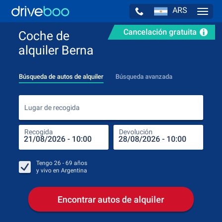
ARS
Navig
Cancelación gratuita
Coche de
alquiler Berna
Búsqueda de autos de alquiler
Búsqueda avanzada
Luga
Lugar de recogida
Recogida
Devolución
Luga
Rec
Tengo
26 - 69
años
y vivo en
Argentina
Encontrar autos de alquiler