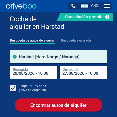
ARS
Navig
Cancelación gratuita
Coche de
alquiler en Harstad
Búsqueda de autos de alquiler
Búsqueda avanzada
luga
Harstad (Nord-Norge / Noruega)
Recogida
Devolución
Luga
Rec
Tengo
26 - 69
años
y vivo en
Argentina
Encontrar autos de alquiler