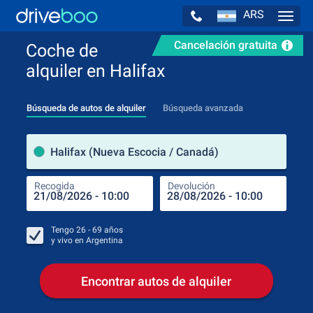
ARS
Navig
Cancelación gratuita
Coche de
alquiler en Halifax
Búsqueda de autos de alquiler
Búsqueda avanzada
luga
Halifax (Nueva Escocia / Canadá)
Recogida
Devolución
Luga
Rec
Tengo
26 - 69
años
y vivo en
Argentina
Encontrar autos de alquiler