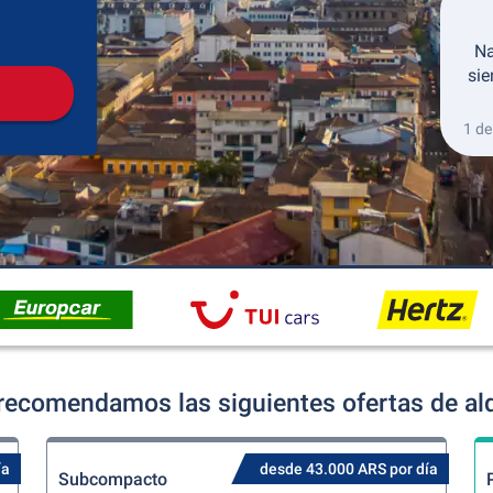
Recogida
Devolución
Na
sie
1 de
recomendamos las siguientes ofertas de alq
ía
desde 43.000 ARS por día
Subcompacto