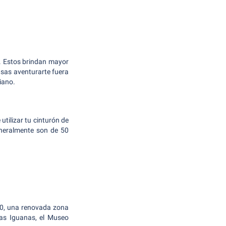
. Estos brindan mayor
nsas aventurarte fuera
iano.
tilizar tu cinturón de
generalmente son de 50
00, una renovada zona
las Iguanas, el Museo