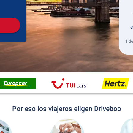
Recogida
Devolución
e
1 de
Por eso los viajeros eligen Driveboo