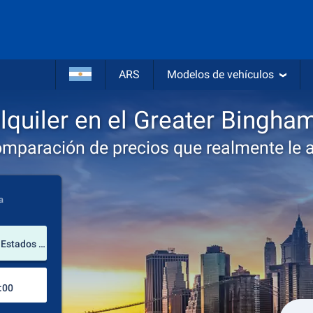
ARS
Modelos de vehículos
lquiler en el Greater Bingham
omparación de precios que realmente le 
a
lugar de alquiler
Greater Binghamton Airport (Nueva York / Estados Unidos de América)
Lugar de devolución