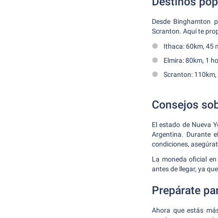
Destinos pop
Desde Binghamton pu
Scranton. Aquí te pr
Ithaca: 60km, 45 
Elmira: 80km, 1 h
Scranton: 110km, 
Consejos sob
El estado de Nueva Y
Argentina. Durante e
condiciones, asegúrate
La moneda oficial en
antes de llegar, ya q
Prepárate par
Ahora que estás más 