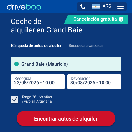
ARS
Navig
Cancelación gratuita
Coche de
alquiler en Grand Baie
Búsqueda de autos de alquiler
Búsqueda avanzada
luga
Grand Baie (Mauricio)
Recogida
Devolución
Luga
Rec
Tengo
26 - 69
años
y vivo en
Argentina
Encontrar autos de alquiler