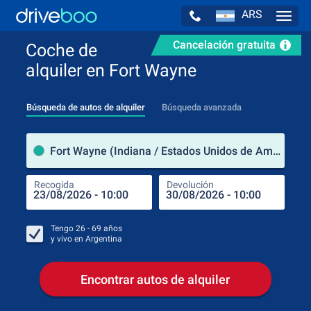
ARS
Navig
Cancelación gratuita
Coche de
alquiler en Fort Wayne
Búsqueda de autos de alquiler
Búsqueda avanzada
luga
Fort Wayne (Indiana / Estados Unidos de América)
Recogida
Devolución
Luga
Rec
Tengo
26 - 69
años
y vivo en
Argentina
Encontrar autos de alquiler