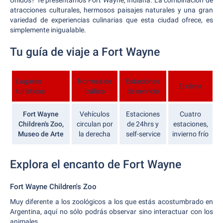
Unidos? Te presentamos Fort Wayne, Indiana. La combinación de
atracciones culturales, hermosos paisajes naturales y una gran
variedad de experiencias culinarias que esta ciudad ofrece, es
simplemente inigualable.
Tu guía de viaje a Fort Wayne
Lugares
Normas de
Estaciones
El clima
turísticos
tráfico
de servicio
Fort Wayne
Vehículos
Estaciones
Cuatro
Children's Zoo,
circulan por
de 24hrs y
estaciones,
Museo de Arte
la derecha
self-service
invierno frío
Explora el encanto de Fort Wayne
Fort Wayne Children's Zoo
Muy diferente a los zoológicos a los que estás acostumbrado en
Argentina, aquí no sólo podrás observar sino interactuar con los
animales.