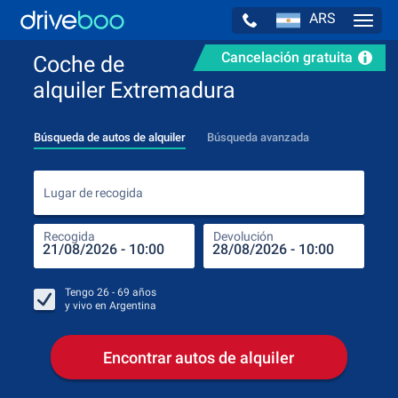
ARS
Navig
Cancelación gratuita
Coche de
alquiler Extremadura
Búsqueda de autos de alquiler
Búsqueda avanzada
Luga
Lugar de recogida
Recogida
Devolución
Luga
Rec
Tengo
26 - 69
años
y vivo en
Argentina
Encontrar autos de alquiler