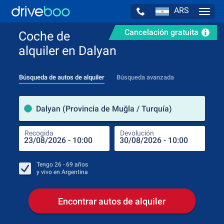
ARS
Navig
Cancelación gratuita
Coche de
alquiler en Dalyan
Búsqueda de autos de alquiler
Búsqueda avanzada
luga
Dalyan (Provincia de Muğla / Turquía)
Recogida
Devolución
Luga
Rec
Tengo
26 - 69
años
y vivo en
Argentina
Encontrar autos de alquiler