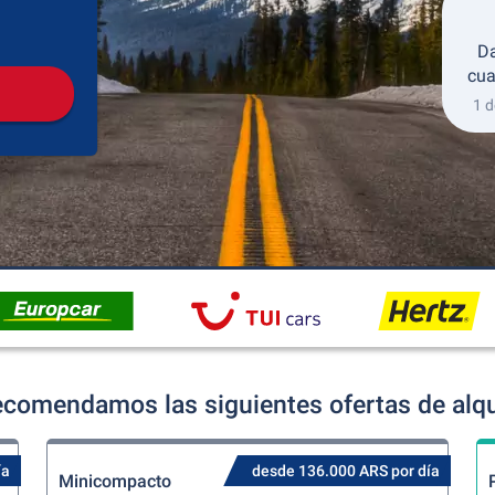
Recogida
Devolución
Da
cua
1 d
ecomendamos las siguientes ofertas de alqu
ía
desde 136.000 ARS por día
Minicompacto