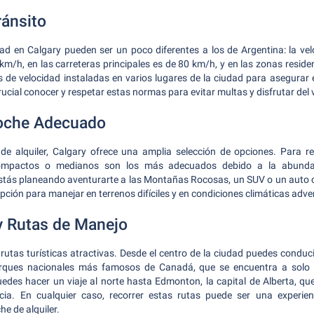
ánsito
dad en Calgary pueden ser un poco diferentes a los de Argentina: la v
km/h, en las carreteras principales es de 80 km/h, y en las zonas reside
de velocidad instaladas en varios lugares de la ciudad para asegurar e
crucial conocer y respetar estas normas para evitar multas y disfrutar del v
Coche Adecuado
e alquiler, Calgary ofrece una amplia selección de opciones. Para rec
compactos o medianos son los más adecuados debido a la abunda
estás planeando aventurarte a las Montañas Rocosas, un SUV o un auto c
pción para manejar en terrenos difíciles y en condiciones climáticas adve
y Rutas de Manejo
 rutas turísticas atractivas. Desde el centro de la ciudad puedes conduci
arques nacionales más famosos de Canadá, que se encuentra a solo
edes hacer un viaje al norte hasta Edmonton, la capital de Alberta, q
cia. En cualquier caso, recorrer estas rutas puede ser una experi
e de alquiler.