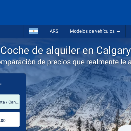
ARS
Modelos de vehículos
Coche de alquiler en Calgary
omparación de precios que realmente le 
a
lugar de alquiler
Aeropuerto Internacional de Calgary (Alberta / Canadá)
Lugar de devolución