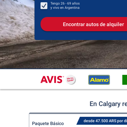
Tengo
26 - 69
años
y vivo en
Argentina
Encontrar autos de alquiler
En Calgary r
desde 47.500 ARS por d
Paquete Básico