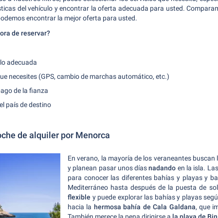
ísticas del vehículo y encontrar la oferta adecuada para usted. Compar
odemos encontrar la mejor oferta para usted.
ora de reservar?
culo adecuada
 que necesites (GPS, cambio de marchas automático, etc.)
pago de la fianza
el país de destino
oche de alquiler por Menorca
En verano, la mayoría de los veraneantes buscan
y planean pasar unos días
nadando
en la isla. L
para conocer las diferentes bahías y playas y b
Mediterráneo hasta después de la puesta de sol
flexible
y puede explorar las bahías y playas segú
hacia la
hermosa bahía de Cala Galdana
, que 
También merece la pena dirigirse a
la playa de Bi