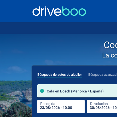
Coc
La c
Búsqueda de autos de alquiler
Búsqueda avanzad
Cala en Bosch (Menorca / España)
Recogida
Devolución