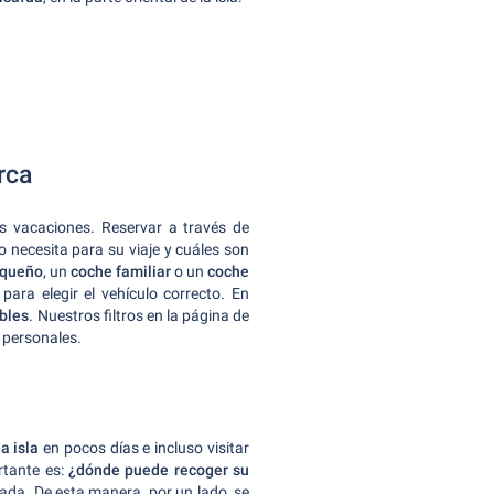
rca
s vacaciones. Reservar a través de
o necesita para su viaje y cuáles son
equeño
, un
coche familiar
o un
coche
para elegir el vehículo correcto. En
bles
. Nuestros filtros en la página de
s personales.
a isla
en pocos días e incluso visitar
rtante es:
¿dónde puede recoger su
gada. De esta manera, por un lado, se