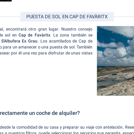
PUESTA DE SOL EN CAP DE FAVÀRITX
al, encontrará otro gran lugar. Nuestro consejo
de sol en
Cap de Favàritx
. La zona también se
e
S'Albufera Es Grau
. Los acantilados de Cap de
lo para un amanecer o una puesta de sol. También
pasear por él una vez para disfrutar de unas vistas
rectamente un coche de alquiler?
 desde la comodidad de su casa y preparar su viaje con antelación. Reser
 a nuestros filtros, puede seleccionar los servicios que necesita, espec