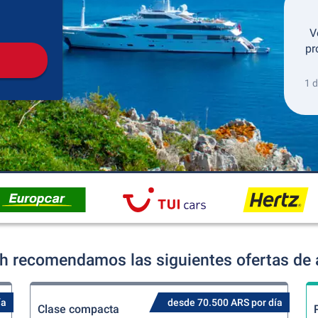
Recogida
Devolución
V
pr
1 
h recomendamos las siguientes ofertas de a
ía
desde 70.500 ARS por día
Clase compacta