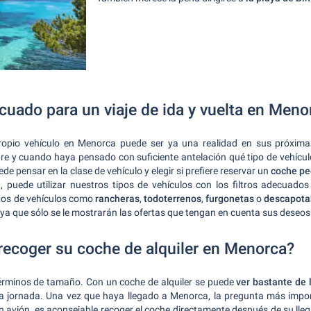
cuado para un viaje de ida y vuelta en Meno
ropio vehículo en Menorca puede ser ya una realidad en sus próxima
mpre y cuando haya pensado con suficiente antelación qué tipo de vehícul
de pensar en la clase de vehículo y elegir si prefiere reservar un
coche p
, puede utilizar nuestros tipos de vehículos con los filtros adecuados 
ipos de vehículos como
rancheras
,
todoterrenos
,
furgonetas
o
descapota
o, ya que sólo se le mostrarán las ofertas que tengan en cuenta sus deseo
ecoger su coche de alquiler en Menorca?
érminos de tamaño. Con un coche de alquiler se puede
ver bastante de l
ola jornada. Una vez que haya llegado a Menorca, la pregunta más impo
a en avión, es aconsejable recoger el coche directamente después de su lle