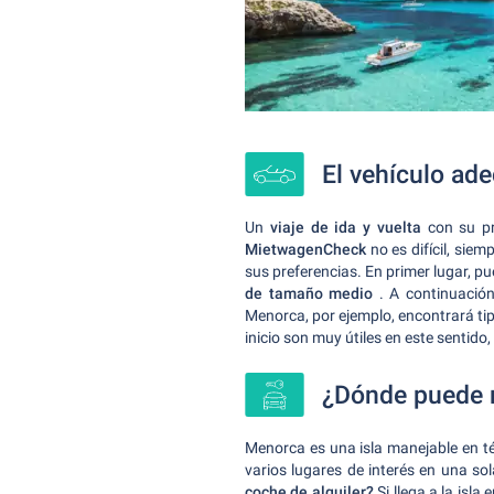
El vehículo ade
Un
viaje de ida y vuelta
con su p
MietwagenCheck
no es difícil, sie
sus preferencias. En primer lugar, pue
de tamaño medio
. A continuación
Menorca, por ejemplo, encontrará t
inicio son muy útiles en este sentid
¿Dónde puede r
Menorca es una isla manejable en t
varios lugares de interés en una s
coche de alquiler?
Si llega a la isl