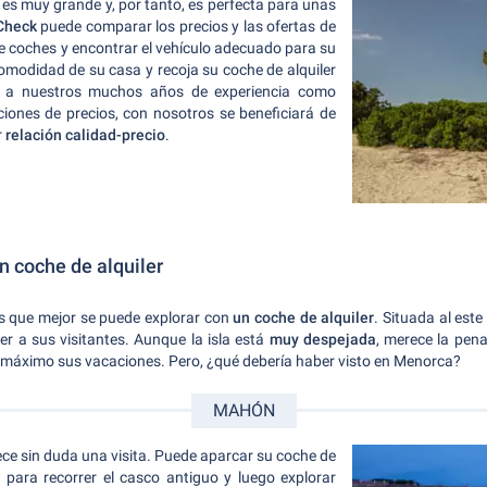
o es muy grande y, por tanto, es perfecta para unas
Check
puede comparar los precios y las ofertas de
de coches y encontrar el vehículo adecuado para su
omodidad de su casa y recoja su coche de alquiler
s a nuestros muchos años de experiencia como
ones de precios, con nosotros se beneficiará de
r
relación calidad-precio
.
n coche de alquiler
es que mejor se puede explorar con
un coche de alquiler
. Situada al est
er a sus visitantes. Aunque la isla está
muy despejada
, merece la pen
 máximo sus vacaciones. Pero, ¿qué debería haber visto en Menorca?
MAHÓN
ece sin duda una visita. Puede aparcar su coche de
d para recorrer el casco antiguo y luego explorar