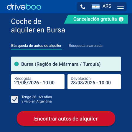
ARS
Navig
Cancelación gratuita
Coche de
alquiler en Bursa
Búsqueda de autos de alquiler
Búsqueda avanzada
luga
Bursa (Región de Mármara / Turquía)
Recogida
Devolución
Luga
Rec
Tengo
26 - 69
años
y vivo en
Argentina
Encontrar autos de alquiler