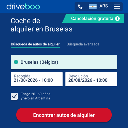
ARS
Navig
Cancelación gratuita
Coche de
alquiler en Bruselas
Búsqueda de autos de alquiler
Búsqueda avanzada
luga
Bruselas (Bélgica)
Recogida
Devolución
Luga
Rec
Tengo
26 - 69
años
y vivo en
Argentina
Encontrar autos de alquiler