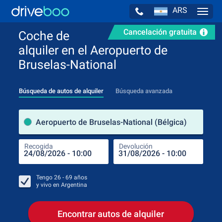
ARS
Navig
Cancelación gratuita
Coche de
alquiler en el Aeropuerto de
Bruselas-National
Búsqueda de autos de alquiler
Búsqueda avanzada
luga
Aeropuerto de Bruselas-National (Bélgica)
Recogida
Devolución
Luga
Rec
Tengo
26 - 69
años
y vivo en
Argentina
Encontrar autos de alquiler