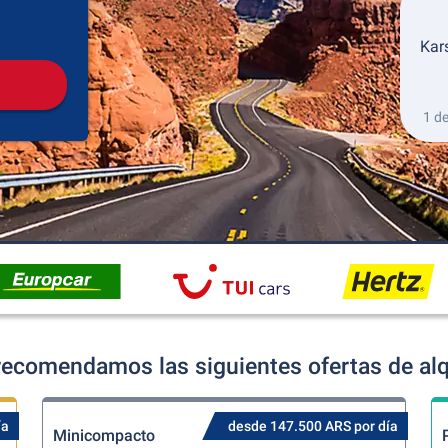
Recogida
Devolución
Kar
1 d
ecomendamos las siguientes ofertas de alqu
ía
desde 147.500 ARS por día
Minicompacto