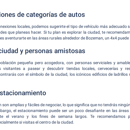
nes de categorías de autos
onexiones locales, podemos sugerirte el tipo de vehículo más adecuado 
idades que planeas hacer. Si tu plan es explorar la ciudad, te recomen
 es aventurarte en las áreas rurales alrededor de Bozeman, un 4x4 puede s
 ciudad y personas amistosas
blación pequeña pero acogedora, con personas serviciales y amable
os visitantes a pasear y descubrir tiendas locales, cervecerías y res
ntrarás con el símbolo de la ciudad, los icónicos edificios de ladrillos
estacionamiento
 son amplias y fáciles de negociar, lo que significa que no tendrás ning
mbargo, el estacionamiento puede ser un poco desafiante en las área
nte el verano y los fines de semana largos. Te recomendamos pl
ialmente si visitas el centro de la ciudad.