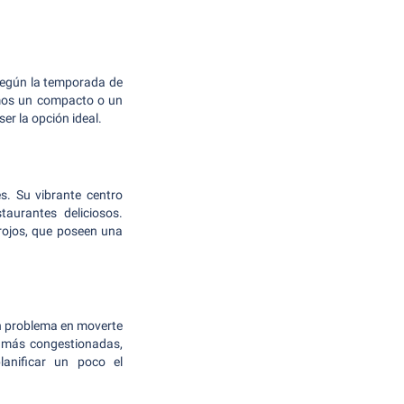
según la temporada de
damos un compacto o un
er la opción ideal.
s. Su vibrante centro
taurantes deliciosos.
 rojos, que poseen una
ún problema en moverte
s más congestionadas,
anificar un poco el