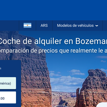
ARS
Modelos de vehículos
Coche de alquiler en Bozema
omparación de precios que realmente le 
a
lugar de alquiler
mérica)
Lugar de devolución