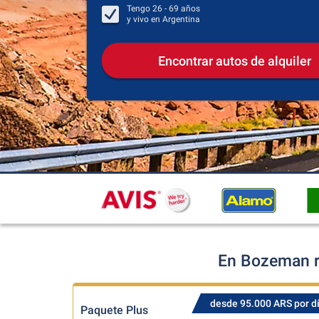
Tengo
26 - 69
años
y vivo en
Argentina
Encontrar autos de alquiler
En Bozeman r
desde 95.000 ARS por d
Paquete Plus