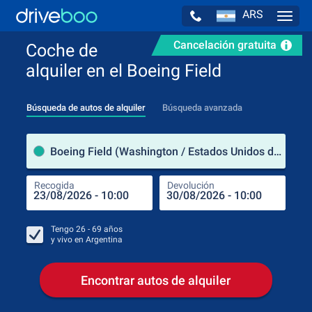
ARS
Navig
Cancelación gratuita
Coche de
alquiler en el Boeing Field
Búsqueda de autos de alquiler
Búsqueda avanzada
luga
Boeing Field (Washington / Estados Unidos de América)
Recogida
Devolución
Luga
Rec
Tengo
26 - 69
años
y vivo en
Argentina
Encontrar autos de alquiler