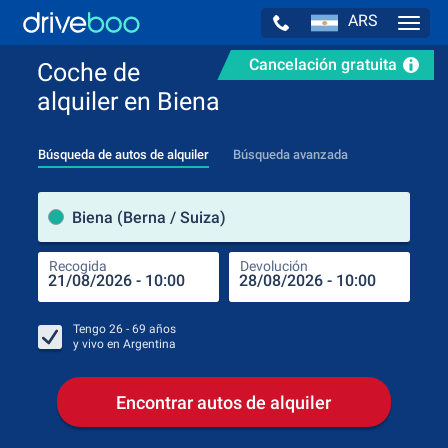
ARS
Navig
Cancelación gratuita
Coche de
alquiler en Biena
Búsqueda de autos de alquiler
Búsqueda avanzada
luga
Biena (Berna / Suiza)
Recogida
Devolución
Luga
Rec
Tengo
26 - 69
años
y vivo en
Argentina
Encontrar autos de alquiler