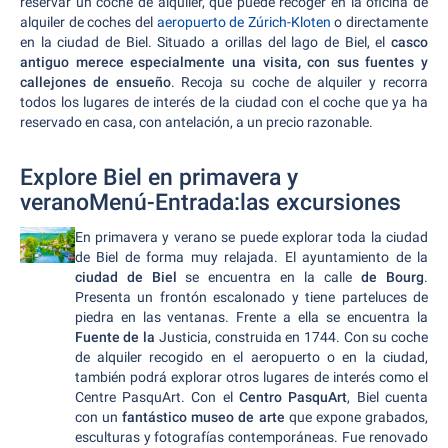
reservar un coche de alquiler, que puede recoger en la oficina de
alquiler de coches del
aeropuerto de Zúrich-Kloten
o directamente
en la ciudad de Biel. Situado a orillas del lago de Biel, el
casco
antiguo merece especialmente una visita, con sus fuentes y
callejones de ensueño
. Recoja su coche de alquiler y recorra
todos los lugares de interés de la ciudad con el coche que ya ha
reservado en casa, con antelación, a un precio razonable.
Explore Biel en primavera y
veranoMenú-Entrada:las excursiones
En primavera y verano se puede explorar toda la ciudad
de Biel de forma muy relajada. El ayuntamiento de la
ciudad de Biel
se encuentra en la calle
de Bourg
.
Presenta un frontón escalonado y tiene parteluces de
piedra en las ventanas. Frente a ella se encuentra la
Fuente de la
Justicia, construida en 1744. Con su coche
de alquiler recogido en el aeropuerto o en la ciudad,
también podrá explorar otros lugares de interés como el
Centre PasquArt. Con el
Centro PasquArt
, Biel cuenta
con un
fantástico museo de arte
que expone grabados,
esculturas y fotografías contemporáneas. Fue renovado