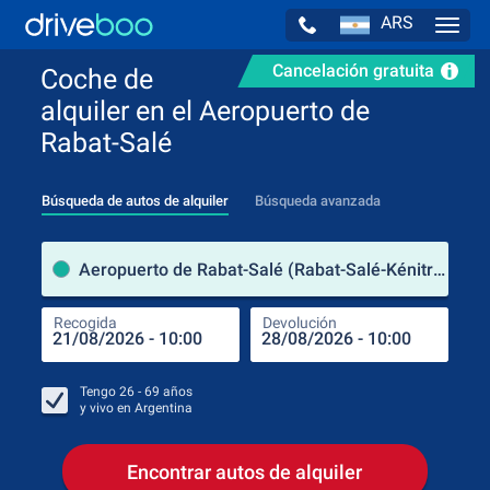
ARS
Navig
Cancelación gratuita
Coche de
alquiler en el Aeropuerto de
Rabat-Salé
Búsqueda de autos de alquiler
Búsqueda avanzada
luga
Aeropuerto de Rabat-Salé (Rabat-Salé-Kénitra / Marruecos)
Recogida
Devolución
Luga
Rec
Tengo
26 - 69
años
y vivo en
Argentina
Encontrar autos de alquiler