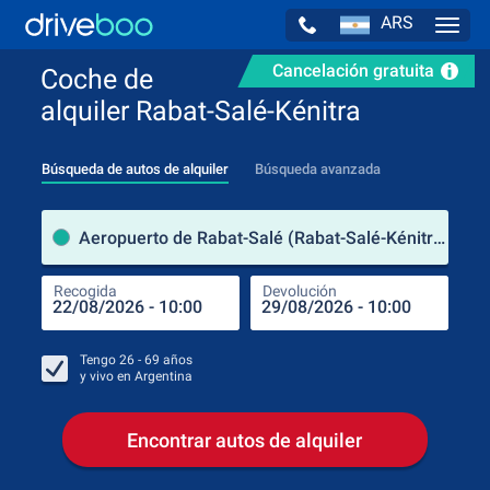
ARS
Navig
Cancelación gratuita
Coche de
alquiler Rabat-Salé-Kénitra
Búsqueda de autos de alquiler
Búsqueda avanzada
luga
Aeropuerto de Rabat-Salé (Rabat-Salé-Kénitra / Marruecos)
Recogida
Devolución
Luga
Rec
Tengo
26 - 69
años
y vivo en
Argentina
Encontrar autos de alquiler