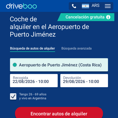
ARS
Navig
Cancelación gratuita
Coche de
alquiler en el Aeropuerto de
Puerto Jiménez
Búsqueda de autos de alquiler
Búsqueda avanzada
luga
Aeropuerto de Puerto Jiménez (Costa Rica)
Recogida
Devolución
Luga
Rec
Tengo
26 - 69
años
y vivo en
Argentina
Encontrar autos de alquiler