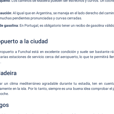
equeño
: Los caminos de Madeira pueden ser estrechos y curvos. Un coche
caución
: Al igual que en Argentina, se maneja en el lado derecho del cami
y muchas pendientes pronunciadas y curvas cerradas.
de gasolina
: En Portugal, es obligatorio tener un recibo de gasolina válido
puerto a la ciudad
ropuerto a Funchal está en excelente condición y suele ser bastante r
arias estaciones de servicio cerca del aeropuerto, lo que te permitirá ll
.
Madeira
ar un clima mediterráneo agradable durante tu estadía, ten en cuent
mente en la isla. Por lo tanto, siempre es una buena idea comprobar el p
coche.
gos