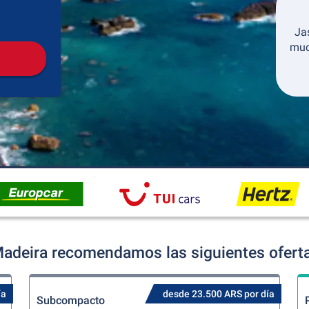
Recogida
Devolución
Ja
much
Madeira recomendamos las siguientes ofertas
ía
desde 23.500 ARS por día
Subcompacto