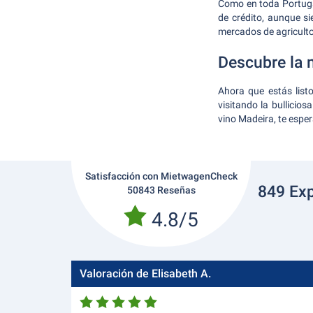
Como en toda Portugal
de crédito, aunque si
mercados de agriculto
Descubre la 
Ahora que estás list
visitando la bullici
vino Madeira, te espera
Satisfacción con MietwagenCheck
849 Exp
50843 Reseñas
4.8/5
Valoración de Elisabeth A.