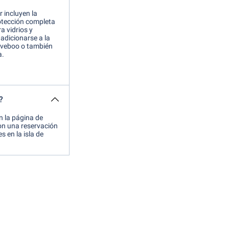
 incluyen la
rotección completa
a vidrios y
adicionarse a la
riveboo o también
a.
?
n la página de
Con una reservación
 en la isla de