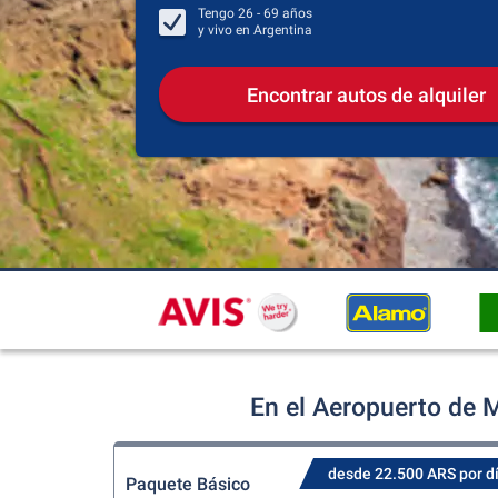
Tengo
26 - 69
años
y vivo en
Argentina
Encontrar autos de alquiler
En el Aeropuerto de 
desde 22.500 ARS por d
Paquete Básico