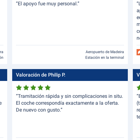
“El apoyo fue muy personal.”
“
a
e
m
c
n
ra
Aeropuerto de Madeira
ión
Estación en la terminal
Valoración de Philip P.
V
“Tramitación rápida y sin complicaciones in situ.
“
e
El coche correspondía exactamente a la oferta.
(
De nuevo con gusto.”
r
t