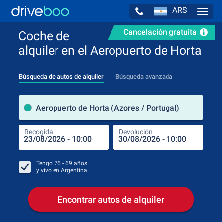
ARS
Navig
Cancelación gratuita
Coche de
alquiler en el Aeropuerto de Horta
Búsqueda de autos de alquiler
Búsqueda avanzada
luga
Aeropuerto de Horta (Azores / Portugal)
Recogida
Devolución
Luga
Rec
Tengo
26 - 69
años
y vivo en
Argentina
Encontrar autos de alquiler