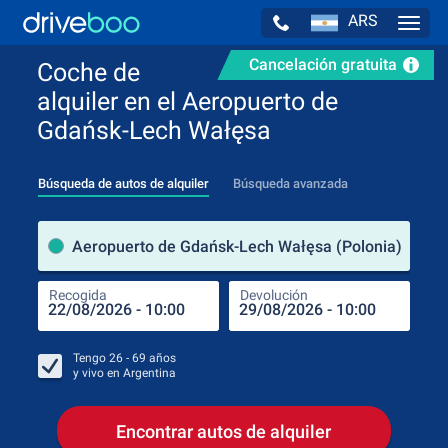
ARS
Navig
Cancelación gratuita
Coche de
alquiler en el Aeropuerto de
Gdańsk-Lech Wałęsa
Búsqueda de autos de alquiler
Búsqueda avanzada
luga
Aeropuerto de Gdańsk-Lech Wałęsa (Polonia)
Recogida
Devolución
Luga
Rec
Tengo
26 - 69
años
y vivo en
Argentina
Encontrar autos de alquiler