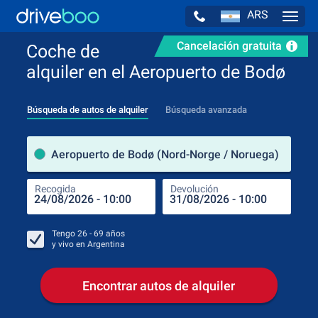
ARS
Navig
Cancelación gratuita
Coche de
alquiler en el Aeropuerto de Bodø
Búsqueda de autos de alquiler
Búsqueda avanzada
luga
Aeropuerto de Bodø (Nord-Norge / Noruega)
Recogida
Devolución
Luga
Rec
Tengo
26 - 69
años
y vivo en
Argentina
Encontrar autos de alquiler