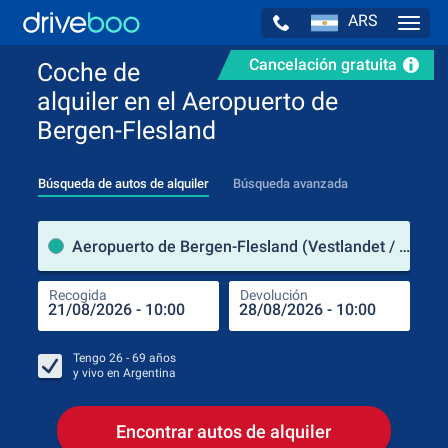
ARS
Navig
Cancelación gratuita
Coche de
alquiler en el Aeropuerto de
Bergen-Flesland
Búsqueda de autos de alquiler
Búsqueda avanzada
luga
Aeropuerto de Bergen-Flesland (Vestlandet / Noruega)
Recogida
Devolución
Luga
Rec
Tengo
26 - 69
años
y vivo en
Argentina
Encontrar autos de alquiler