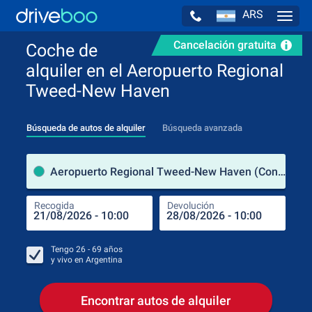
ARS
Navig
Cancelación gratuita
Coche de
alquiler en el Aeropuerto Regional
Tweed-New Haven
Búsqueda de autos de alquiler
Búsqueda avanzada
luga
Aeropuerto Regional Tweed-New Haven (Connecticut / Estados Unidos de América)
Recogida
Devolución
Luga
Rec
Tengo
26 - 69
años
y vivo en
Argentina
Encontrar autos de alquiler