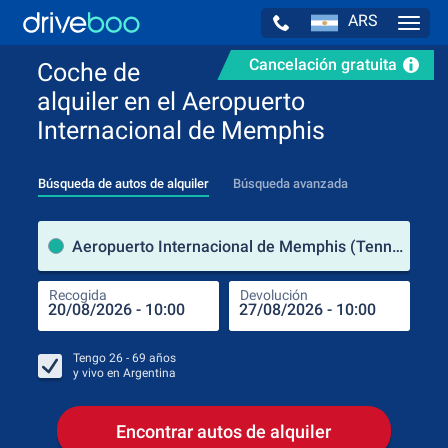
ARS
Navig
Cancelación gratuita
Coche de
alquiler en el Aeropuerto
Internacional de Memphis
Búsqueda de autos de alquiler
Búsqueda avanzada
luga
Aeropuerto Internacional de Memphis (Tennessee / Estados Unidos de América)
Recogida
Devolución
Luga
Rec
Tengo
26 - 69
años
y vivo en
Argentina
Encontrar autos de alquiler